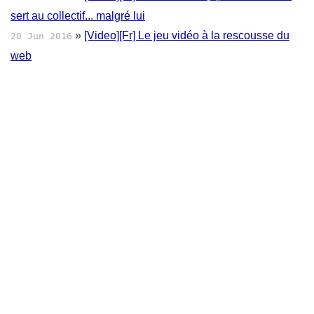
sert au collectif... malgré lui
»
[Video][Fr] Le jeu vidéo à la rescousse du
20 Jun 2016
web