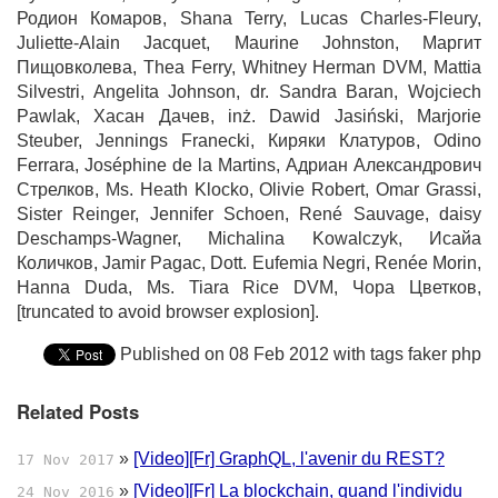
Родион Комаров, Shana Terry, Lucas Charles-Fleury,
Juliette-Alain Jacquet, Maurine Johnston, Маргит
Пищовколева, Thea Ferry, Whitney Herman DVM, Mattia
Silvestri, Angelita Johnson, dr. Sandra Baran, Wojciech
Pawlak, Хасан Дачев, inż. Dawid Jasiński, Marjorie
Steuber, Jennings Franecki, Киряки Клатуров, Odino
Ferrara, Joséphine de la Martins, Адриан Александрович
Стрелков, Ms. Heath Klocko, Olivie Robert, Omar Grassi,
Sister Reinger, Jennifer Schoen, René Sauvage, daisy
Deschamps-Wagner, Michalina Kowalczyk, Исайа
Количков, Jamir Pagac, Dott. Eufemia Negri, Renée Morin,
Hanna Duda, Ms. Tiara Rice DVM, Чора Цветков,
[truncated to avoid browser explosion].
Published on 08 Feb 2012 with tags faker php
Related Posts
»
[Video][Fr] GraphQL, l'avenir du REST?
17 Nov 2017
»
[Video][Fr] La blockchain, quand l'individu
24 Nov 2016