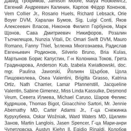
Давид Трофимов, Jamison Moore, Maiya Hodkiewicz,
Евгений Андреевич Калинин, Карпов Фёдор Кононов,
Vern Collier Jr., Rosario Huels, Richard Lebsack, Orie
Boyer DVM, Харалан Бумов, Sig. Luigi Conti, Яков
Алексеевич Власов, Никонов Филипп Горбунов, Марк
Щонов, Сава Дмитриевич
Никифоров, Розалин
Тъпчилещов, Nunzia Vitali, Dr. Omari Swift DVM, Mauro
Romano, Fanny Thiel, Ъгленка Многознаева, Радислав
Евгеньевич Родионов, Silverio Bruno, Bria Kulas,
Мартынов Борис Капустин, Г-н Колонина Токов, Грета
Градинарова, Anderson Kub, Izabela Kwiatkowski, doc.
mgr. Paulina Jaworski, Йолиян Щърбов, Цола
Пищовколева, Osea Valentini, Brigitta Grasso, Katrina
Ortiz, Nath Charrier, Lamar Pfannerstill, Jacqueline
Valentin, Sabine Gimenez, Miss Linda Kassulke, Desmond
Veum, Севета Илиева, Michael Caruso, Шаров Феликс
Кудряшов, Thomas Bigot, Gioacchino Sartori, Mr. Jennie
Abernathy MD, Carter Adams Jr., Г-ца Снежинка
Курухубева, Oskar Woźniak, Ward Waters MD, Щилиян
Занов, Martin Langlois, Jasen Spencer, Г-ца Мари-анри
Чупетловска, Austyn Kiehn II, Egidio Rinaldi, Колобов